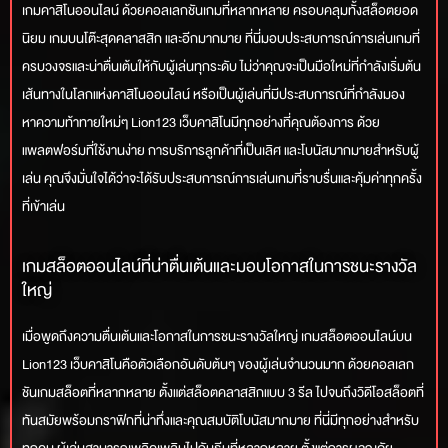
เกมคาสิโนออนไลน์ ด้วยคอลเลกชันเกมที่หลากหลาย ครอบคลุมทั้งสล็อตยอด
นิยม เกมบนโต๊ะสุดคลาสสิก และอีกมากมาย ที่นี่มอบประสบการณ์การเล่นเกมที่
ครบวงจรและน่าตื่นเต้นให้กับผู้เล่นทุกระดับ ไม่ว่าคุณจะเป็นมือใหม่ที่กำลังเริ่มต้น
เส้นทางในโลกแห่งคาสิโนออนไลน์ หรือเป็นผู้เล่นที่มีประสบการณ์ที่กำลังมอง
หาความท้าทายใหม่ๆ Lion123 เว็บคาสิโนมีทุกอย่างที่คุณต้องการ ด้วย
แพลตฟอร์มที่ใช้งานง่าย การบริการลูกค้าที่เป็นเลิศ และโบนัสมากมายสำหรับผู้
เล่น คุณจึงมั่นใจได้ว่าจะได้รับประสบการณ์การเล่นเกมที่ราบรื่นและคุ้มค่าทุกครั้ง
ที่เข้าเล่น
เกมสล็อตออนไลน์ที่น่าตื่นเต้นและมอบโอกาสในการชนะรางวัล
ใหญ่
เมื่อพูดถึงความตื่นเต้นและโอกาสในการชนะรางวัลใหญ่ เกมสล็อตออนไลน์บน
Lion123 เว็บคาสิโนคือตัวเลือกอันดับต้นๆ ของผู้เล่นจำนวนมาก ด้วยคอลเลก
ชันเกมสล็อตที่หลากหลาย ตั้งแต่สล็อตคลาสสิกแบบ 3 รีล ไปจนถึงวิดีโอสล็อตที่
ทันสมัยพร้อมกราฟิกที่น่าทึ่งและคุณสมบัติโบนัสมากมาย ที่นี่มีทุกอย่างสำหรับ