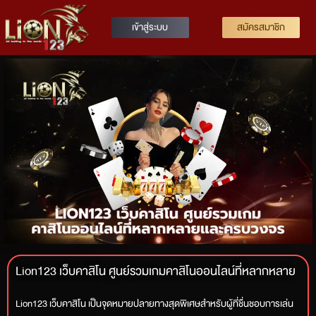
เข้าสู่ระบบ
สมัครสมาชิก
Lion123 เว็บคาสิโน ศูนย์รวมเกมคาสิโนออนไลน์ที่หลากหลาย
Lion123 เว็บคาสิโน เป็นจุดหมายปลายทางสุดพิเศษสำหรับผู้ที่ชื่นชอบการเล่น