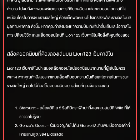
ทุกคน ผู้เล่นสามารถเพลิดเพลินไปกับธีมที่หลากหลาย ตั้งแต่การผจญภัย
ตำนาน ไปจนถึงภาพยนตร์และรายการทีวียอดนิยม แต่ละเกมมอบโอกาสที่ไม่
เหมือนใครในการชนะรางวัลใหญ่ ด้วยแจ็คพอตแบบโปรเกรสซีฟและรางวัลโบนัส
มูลค่ามหาศาล ดังนั้น หากคุณกำลังมองหาความบันเทิงที่น่าตื่นเต้นและโอกาสใน
การเปลี่ยนชีวิต เกมสล็อตออนไลน์ที่ Lion 123 เว็บคาสิโนคือสิ่งที่คุณต้องลอง
สล็อตยอดนิยมที่ต้องลองเล่นบน Lion123 เว็บคาสิโน
Lion123 เว็บคาสิโนนำเสนอสล็อตออนไลน์ยอดนิยมมากมายที่ผู้เล่นไม่ควร
พลาด หากคุณกำลังมองหาเกมสล็อตที่มอบความบันเทิงและโอกาสในการชนะ
รางวัลใหญ่ ต่อไปนี้คือสล็อตยอดนิยมบางส่วนที่คุณต้องลองเล่น
Starburst – สล็อตวิดีโอ 5 รีลที่มีกราฟิกน่าทึ่งและคุณสมบัติ Wild ที่ให้
รางวัลไม่รู้จบ
Gonzo’s Quest – ร่วมผจญภัยไปกับ Gonzo และค้นพบเมืองทองคำที่
หายสาบสูญของ Eldorado