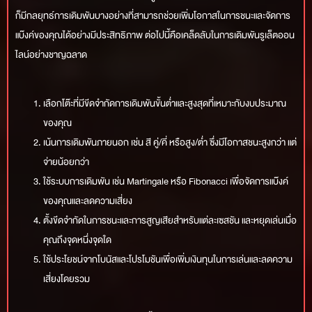
ก็มีกลยุทธ์การเดิมพันบางอย่างที่สามารถช่วยเพิ่มโอกาสในการชนะและจัดการ
แบ๊งค์ของคุณได้อย่างมีประสิทธิภาพ ต่อไปนี้คือเคล็ดลับในการเดิมพันรูเล็ตออน
ไลน์อย่างชาญฉลาด
เลือกโต๊ะที่มีขีดจำกัดการเดิมพันขั้นต่ำและสูงสุดที่เหมาะกับงบประมาณ
ของคุณ
เน้นการเดิมพันภายนอก เช่น สี คู่/คี่ หรือสูง/ต่ำ ซึ่งมีโอกาสชนะสูงกว่า แต่
จ่ายน้อยกว่า
ใช้ระบบการเดิมพัน เช่น Martingale หรือ Fibonacci เพื่อจัดการแบ๊งค์
ของคุณและลดความเสี่ยง
ตั้งขีดจำกัดในการชนะและการสูญเสียสำหรับแต่ละเซสชัน และหยุดเล่นเมื่อ
คุณถึงจุดหนึ่งจุดใด
ใช้ประโยชน์จากโบนัสและโปรโมชันเพื่อเพิ่มเงินทุนในการเล่นและลดความ
เสี่ยงโดยรวม