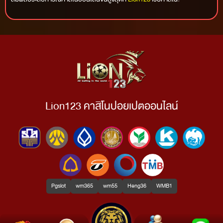
Lion123 คาสิโนปอยเปตออนไลน์
Pgslot
wm365
wm55
Heng36
WMB1